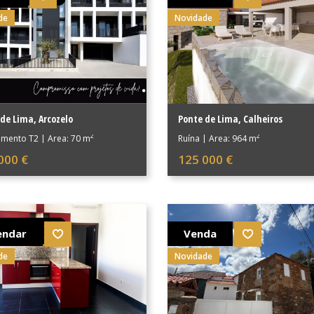
de
Novidade
 de Lima
,
Arcozelo
Ponte de Lima
,
Calheiros
2
2
amento T2
|
Área: 70 m
Ruína
|
Área: 964 m
000 €
125 000 €
endar
Venda
de
Novidade