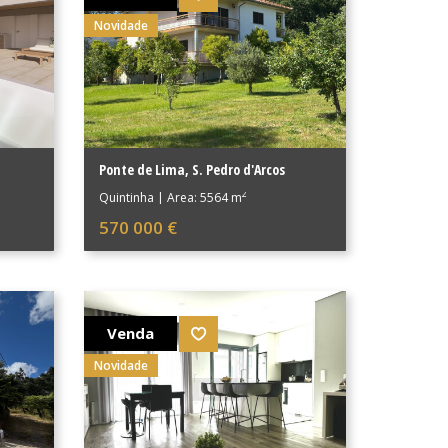
Novidade
Ponte de Lima
,
S. Pedro d'Arcos
2
Quintinha
|
Área: 5564 m
570 000 €
Venda
Novidade