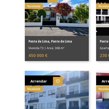
Novidade
Novida
Ponte de Lima
,
Ponte de Lima
Ponte
2
Vivenda T3
|
Área: 368 m
Apart
450 000 €
230 
Arrendar
Arr
Novidade
Novida